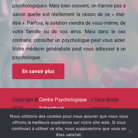
psychologiques. Mais bien souvent, on n’arrive pas à
savoir quelle est réellement la raison de ce « mal-
être ». Parfois, la solution viendra de vous-même, de
votre famille ou de vos amis. Mais dans le cas
contraire; consulter un psychologue peut vous aider.
Votre médecin généraliste peut vous adresser à un
psychologue .
En savoir plus
Copyright ©
Centre Psychologique
| Tous droits
2026
Schaerbeek
réservés.
Powered by
Privium – Des services qui soutiennent
Nous utilisons des cookies pour nous assurer que nous vous
offrons la meilleure expérience sur notre site web. Si vous
vos soins. Pour psychologues, psychotherapeutes
continuez à utiliser ce site, nous supposerons que vous en
et hypnotherapeutes.
êtes satisfait.