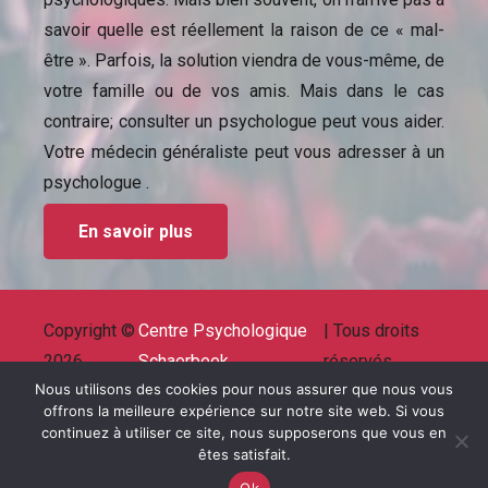
savoir quelle est réellement la raison de ce « mal-
être ». Parfois, la solution viendra de vous-même, de
votre famille ou de vos amis. Mais dans le cas
contraire; consulter un psychologue peut vous aider.
Votre médecin généraliste peut vous adresser à un
psychologue .
En savoir plus
Copyright ©
Centre Psychologique
| Tous droits
2026
Schaerbeek
réservés.
Powered by
Privium – Des services qui soutiennent
Nous utilisons des cookies pour nous assurer que nous vous
offrons la meilleure expérience sur notre site web. Si vous
vos soins. Pour psychologues, psychotherapeutes
continuez à utiliser ce site, nous supposerons que vous en
et hypnotherapeutes.
êtes satisfait.
RGPD – Politique de Protection de la Vie Privée
Ok