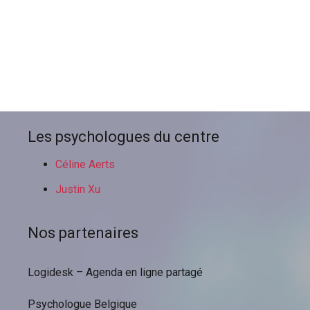
notamment
Et, de même que, sans
compter que, ainsi que, ensuite, voire,
d’ailleurs, encore, de plus, quant à, non
seulement, mais encore, de surcroît, en
outre
Les psychologues du centre
Céline Aerts
Justin Xu
Nos partenaires
Logidesk – Agenda en ligne partagé
Psychologue Belgique