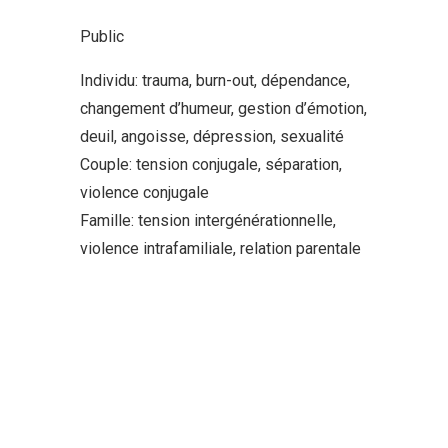
Public
Individu: trauma, burn-out, dépendance,
changement d’humeur, gestion d’émotion,
deuil, angoisse, dépression, sexualité
Couple: tension conjugale, séparation,
violence conjugale
Famille: tension intergénérationnelle,
violence intrafamiliale, relation parentale
centre psychologique
schaerbeek
centre psychologique schaerbeek
Thérapie bruxelles
Centre psychologique
schaerbeek
tout d’abord, ainsi,