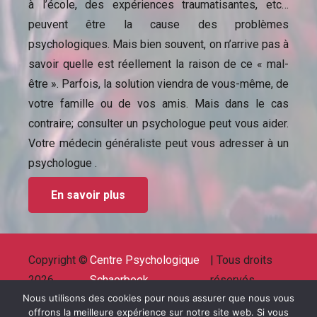
à l’école, des expériences traumatisantes, etc…
peuvent être la cause des problèmes
psychologiques. Mais bien souvent, on n’arrive pas à
savoir quelle est réellement la raison de ce « mal-
être ». Parfois, la solution viendra de vous-même, de
votre famille ou de vos amis. Mais dans le cas
contraire; consulter un psychologue peut vous aider.
Votre médecin généraliste peut vous adresser à un
psychologue .
En savoir plus
Copyright ©
Centre Psychologique
| Tous droits
2026
Schaerbeek
réservés.
Powered by
Privium – Des services qui soutiennent
Nous utilisons des cookies pour nous assurer que nous vous
offrons la meilleure expérience sur notre site web. Si vous
vos soins. Pour psychologues, psychotherapeutes