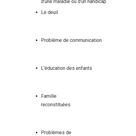
d’une maladie ou d’un handicap
Le deuil
therapie famille
schaerbeek centremergences
psy familiale schaerbeek
Problème de communication
psychologue famille
schaerbeek car ni
L’éducation des enfants
centre-vitapsy.be
vers d’abord
quand depuis
Famille
reconstituées
centremergences
schaerbeek psychologue
schaerbeek
Problèmes de