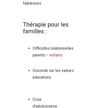
faiblesses.
centremergences
schaerbeek psychologue
Thérapie pour les
familles :
psychologue
schaerbeek
Difficultés relationnelles
parents –
enfants
depuis
lorsque quand
Discorde sur les valeurs
éducatives
centremergences
schaerbeek psychologue
schaerbeek
Crise
d’adolescence
centremergences