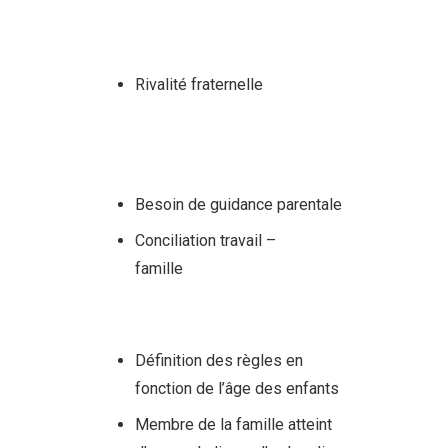
schaerbeek psychologue
schaerbeek
Rivalité fraternelle
therapie
famille schaerbeek
centremergences psy familiale
schaerbeek
Besoin de guidance parentale
Conciliation travail –
famille
therapie famille
schaerbeek centremergences
psy familiale schaerbeek
Définition des règles en
fonction de l’âge des enfants
Membre de la famille atteint