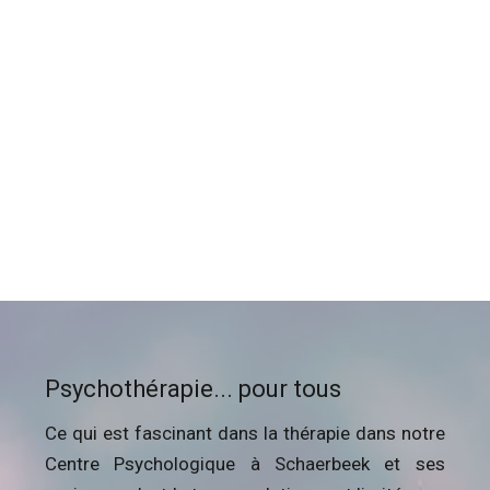
Psychothérapie... pour tous
Ce qui est fascinant dans la thérapie dans notre
Centre Psychologique à Schaerbeek et ses