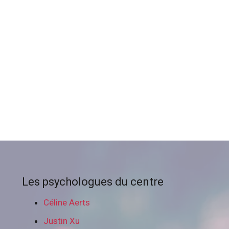
Les psychologues du centre
Céline Aerts
Justin Xu