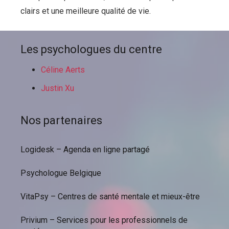
clairs et une meilleure qualité de vie.
Les psychologues du centre
Céline Aerts
Justin Xu
Nos partenaires
Logidesk – Agenda en ligne partagé
Psychologue Belgique
VitaPsy – Centres de santé mentale et mieux-être
Privium – Services pour les professionnels de