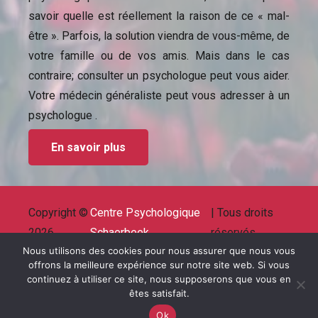
savoir quelle est réellement la raison de ce « mal-
être ». Parfois, la solution viendra de vous-même, de
votre famille ou de vos amis. Mais dans le cas
contraire; consulter un psychologue peut vous aider.
Votre médecin généraliste peut vous adresser à un
psychologue .
En savoir plus
Copyright ©
Centre Psychologique
| Tous droits
2026
Schaerbeek
réservés.
Powered by
Privium – Des services qui soutiennent
Nous utilisons des cookies pour nous assurer que nous vous
offrons la meilleure expérience sur notre site web. Si vous
vos soins. Pour psychologues, psychotherapeutes
continuez à utiliser ce site, nous supposerons que vous en
et hypnotherapeutes.
êtes satisfait.
RGPD – Politique de Protection de la Vie Privée
Ok